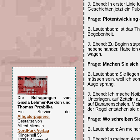
J. Ebend: In erster Linie
Geschichten jetzt ein Publ
Frage: Plotentwicklung 
B. Lautenbach: Ist das T
Begebenheit.
J. Ebend: Zu Beginn stap
nebeneinander. Habe ich 
wagen.
Frage: Machen Sie sich
B. Lautenbach: Sie liegen 
müssen sein, weil ich so
Auge sprang.
J. Ebend: Ich mache Noti
Die Befragungen von
Unterlagen, auf Zetteln, a
Gisela Lehmer-Kerkloh und
auf Bananenschalen. Meine
Thomas Przybilka
der Regel entstehen sie d
Ein Service der
Alligatorpapiere.
Frage: Wo schreiben Si
Gestaltet von
Alfred Miersch
B. Lautenbach: An meinem
NordPark Verlag
Klingelholl 53
J. Ebend: In meinem Arbe
42281 Wuppertal