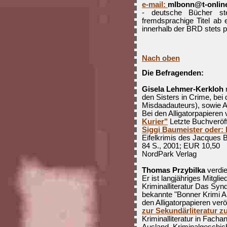
e-mail:
mlbonn@t-onlin
- deutsche Bücher ste
fremdsprachige Titel a
innerhalb der BRD stets p
Nach oben
Die Befragenden:
Gisela Lehmer-Kerkloh
r
den Sisters in Crime, b
Misdaadauteurs), sowie A
Bei den Alligatorpapieren 
Kurier"
Letzte Buchveröff
Siggi Baumeister oder: 
Eifelkrimis des Jacques B
84 S., 2001; EUR 10,50
NordPark Verlag
Thomas Przybilka
verdie
Er ist langjähriges Mitgl
Kriminalliteratur Das Synd
bekannte "Bonner Krimi Ar
den Alligatorpapieren verö
zur Sekundärliteratur z
Kriminalliteratur in Fach
Ausland. Kriminalgeschic