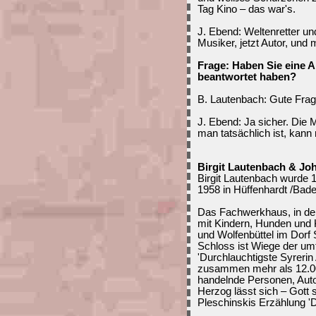
Tag Kino – das war's.
J. Ebend: Weltenretter un
Musiker, jetzt Autor, und 
Frage: Haben Sie eine 
beantwortet haben?
B. Lautenbach: Gute Frag
J. Ebend: Ja sicher. Die Mö
man tatsächlich ist, kann
Birgit Lautenbach & J
Birgit Lautenbach wurde
1958 in Hüffenhardt /Bad
Das Fachwerkhaus, in de
mit Kindern, Hunden und 
und Wolfenbüttel im Dor
Schloss ist Wiege der u
'Durchlauchtigste Syreri
zusammen mehr als 12.00
handelnde Personen, Auto
Herzog lässt sich – Gott 
Pleschinskis Erzählung '