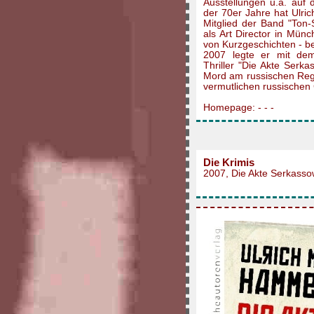
Ausstellungen u.a. auf 
der 70er Jahre hat Ulr
Mitglied der Band "Ton
als Art Director in Mün
von Kurzgeschichten - b
2007 legte er mit dem
Thriller "Die Akte Ser
Mord am russischen Regi
vermutlichen russischen
Homepage: - - -
Die Krimis
2007, Die Akte Serkass