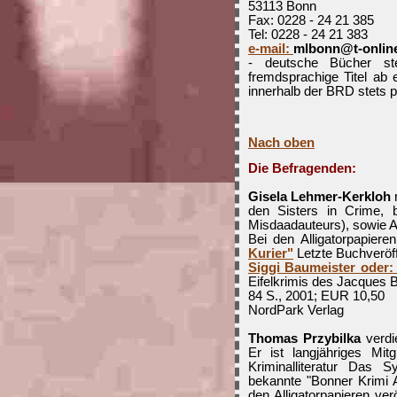
53113 Bonn
Fax: 0228 - 24 21 385
Tel: 0228 - 24 21 383
e-mail:
mlbonn@t-onlin
- deutsche Bücher ste
fremdsprachige Titel a
innerhalb der BRD stets p
Nach oben
Die Befragenden:
Gisela Lehmer-Kerkloh
r
den Sisters in Crime,
Misdaadauteurs), sowie A
Bei den Alligatorpapiere
Kurier"
Letzte Buchveröff
Siggi Baumeister oder: 
Eifelkrimis des Jacques B
84 S., 2001; EUR 10,50
NordPark Verlag
Thomas Przybilka
verdi
Er ist langjähriges Mit
Kriminalliteratur Das S
bekannte "Bonner Krimi A
den Alligatorpapieren ver