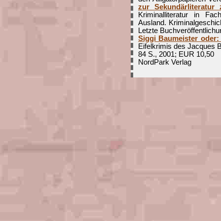
zur Sekundärliteratur
Kriminalliteratur in F
Ausland. Kriminalgeschic
Letzte Buchveröffentlichu
Siggi Baumeister oder: 
Eifelkrimis des Jacques B
84 S., 2001; EUR 10,50
NordPark Verlag