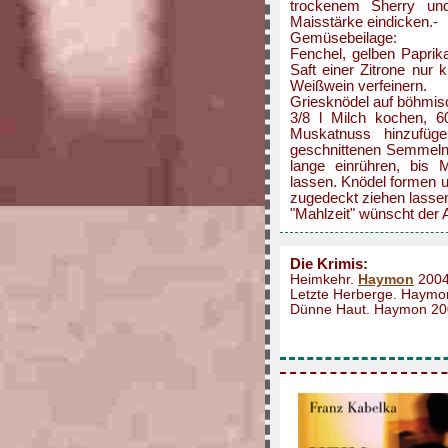
trockenem Sherry un
Maisstärke eindicken.-
Gemüsebeilage:
Fenchel, gelben Paprik
Saft einer Zitrone nur 
Weißwein verfeinern.
Griesknödel auf böhmisc
3/8 l Milch kochen, 
Muskatnuss hinzufüg
geschnittenen Semmeln 
lange einrühren, bis 
lassen. Knödel formen u
zugedeckt ziehen lasse
"Mahlzeit" wünscht der 
Die Krimis:
Heimkehr.
Haymon
2004
Letzte Herberge. Haymo
Dünne Haut. Haymon 200