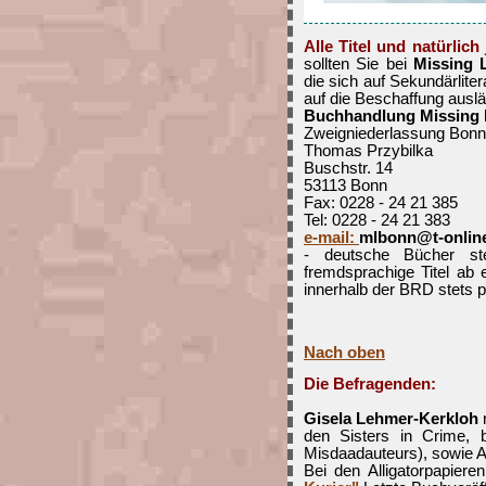
Alle Titel und natürlic
sollten Sie bei
Missing 
die sich auf Sekundärliter
auf die Beschaffung auslän
Buchhandlung Missing 
Zweigniederlassung Bonn
Thomas Przybilka
Buschstr. 14
53113 Bonn
Fax: 0228 - 24 21 385
Tel: 0228 - 24 21 383
e-mail:
mlbonn@t-onlin
- deutsche Bücher ste
fremdsprachige Titel a
innerhalb der BRD stets p
Nach oben
Die Befragenden:
Gisela Lehmer-Kerkloh
r
den Sisters in Crime,
Misdaadauteurs), sowie A
Bei den Alligatorpapiere