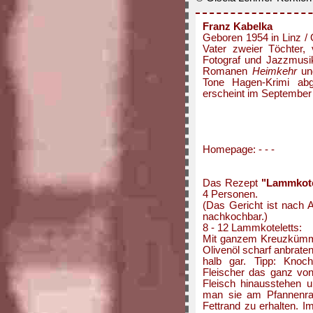
Franz Kabelka
Geboren 1954 in Linz / 
Vater zweier Töchter, v
Fotograf und Jazzmus
Romanen
Heimkehr
u
Tone Hagen-Krimi ab
erscheint im September
Homepage: - - -
Das Rezept
"Lammkote
4 Personen.
(Das Gericht ist nach 
nachkochbar.)
8 - 12 Lammkoteletts:
Mit ganzem Kreuzkümmel
Olivenöl scharf anbraten
halb gar. Tipp: Knoch
Fleischer das ganz von
Fleisch hinausstehen u
man sie am Pfannenran
Fettrand zu erhalten. I