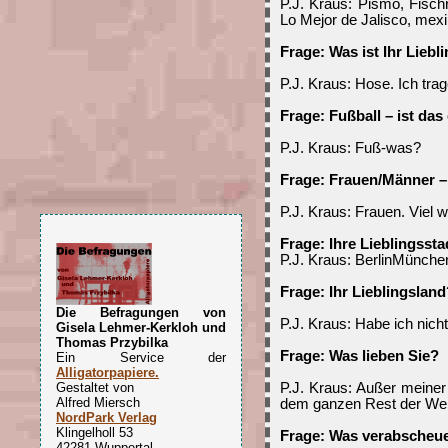
P.J. Kraus: Pismo, Fisch
Lo Mejor de Jalisco, mexik
Frage: Was ist Ihr Lieb
P.J. Kraus: Hose. Ich trage
Frage: Fußball – ist das
P.J. Kraus: Fuß-was?
Frage: Frauen/Männer – 
P.J. Kraus: Frauen. Viel w
Frage: Ihre Lieblingsst
P.J. Kraus: BerlinMünche
Frage: Ihr Lieblingsland
Die Befragungen von
P.J. Kraus: Habe ich nic
Gisela Lehmer-Kerkloh und
Thomas Przybilka
Frage: Was lieben Sie?
Ein Service der
Alligatorpapiere.
P.J. Kraus: Außer meine
Gestaltet von
Alfred Miersch
dem ganzen Rest der Wel
NordPark Verlag
Klingelholl 53
Frage: Was verabscheu
42281 Wuppertal