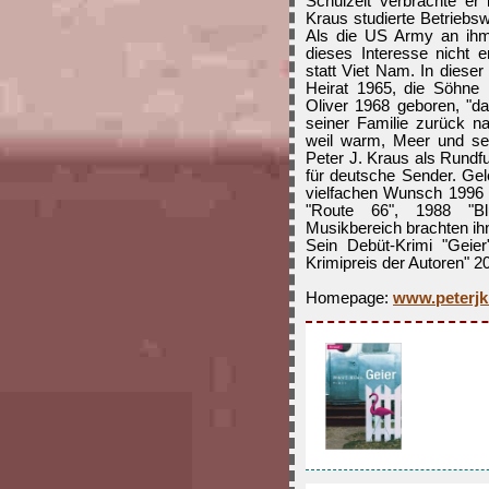
Schulzeit verbrachte er 
Kraus studierte Betriebswi
Als die US Army an ihm 
dieses Interesse nicht e
statt Viet Nam. In dieser 
Heirat 1965, die Söhne
Oliver 1968 geboren, "d
seiner Familie zurück na
weil warm, Meer und seh
Peter J. Kraus als Rund
für deutsche Sender. Gele
vielfachen Wunsch 1996 "
"Route 66", 1988 "Bl
Musikbereich brachten ih
Sein Debüt-Krimi "Geier
Krimipreis der Autoren" 20
Homepage:
www.peterjk