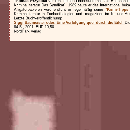
Thomas Przybilka
verdient seinen Lebensunterhalt als Buchhändler
Kriminalliteratur Das Syndikat". 1989 baute er das international bek
Alligatorpapieren veröffentlicht er regelmäßig seine
"Krimi-Tipps
Kriminalliteratur in Fachanthologien und -magazinen im In- und Au
Letzte Buchveröffentlichung:
Siggi Baumeister oder: Eine Verfolgung quer durch die Eifel.
Die
84 S., 2001; EUR 10,50
NordPark Verlag