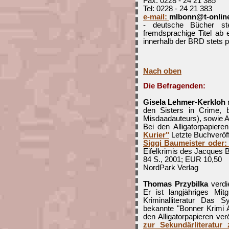
Fax: 0228 - 24 21 385
Tel: 0228 - 24 21 383
e-mail:
mlbonn@t-onlin
- deutsche Bücher ste
fremdsprachige Titel a
innerhalb der BRD stets p
Nach oben
Die Befragenden:
Gisela Lehmer-Kerkloh
r
den Sisters in Crime,
Misdaadauteurs), sowie A
Bei den Alligatorpapiere
Kurier"
Letzte Buchveröff
Siggi Baumeister oder: 
Eifelkrimis des Jacques B
84 S., 2001; EUR 10,50
NordPark Verlag
Thomas Przybilka
verdi
Er ist langjähriges Mit
Kriminalliteratur Das S
bekannte "Bonner Krimi A
den Alligatorpapieren ver
zur Sekundärliteratur