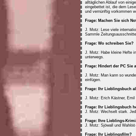
alltäglichen Ablauf von eini
eingebettet ist, die dem Les
und vernünftig vorkommen w
Frage: Machen Sie sich No
J. Motz: Lese viele internati
Sammle Zeitungsausschnitte,
Frage: Wo schreiben Sie?
J. Motz: Habe kleine Hefte i
unterwegs.
Frage: Hindert der PC Sie
J. Motz: Man kann so wunder
einfügen.
Frage: Ihr Lieblingsbuch a
J. Motz: Erich Kästner, Emil
Frage: Ihr Lieblingsbuch h
J. Motz: Wechselt stark. Jed
Frage: Ihre Lieblings-Krimi
J. Motz: Sjöwall und Wahlöö
Frage: Ihr Lieblingsfilm?