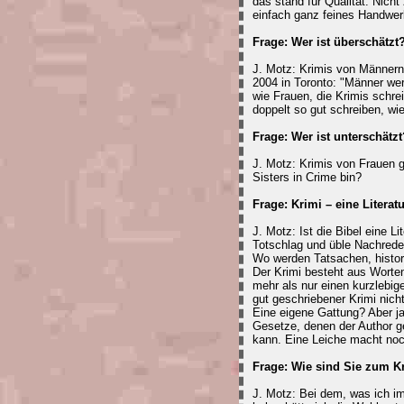
das stand für Qualität. Nich
einfach ganz feines Handwer
Frage: Wer ist überschätzt
J. Motz: Krimis von Männern
2004 in Toronto: "Männer wer
wie Frauen, die Krimis schr
doppelt so gut schreiben, wi
Frage: Wer ist unterschätzt
J. Motz: Krimis von Frauen g
Sisters in Crime bin?
Frage: Krimi – eine Literat
J. Motz: Ist die Bibel eine L
Totschlag und üble Nachrede
Wo werden Tatsachen, histor
Der Krimi besteht aus Worten
mehr als nur einen kurzlebig
gut geschriebener Krimi nicht
Eine eigene Gattung? Aber ja
Gesetze, denen der Author g
kann. Eine Leiche macht noc
Frage: Wie sind Sie zum 
J. Motz: Bei dem, was ich im