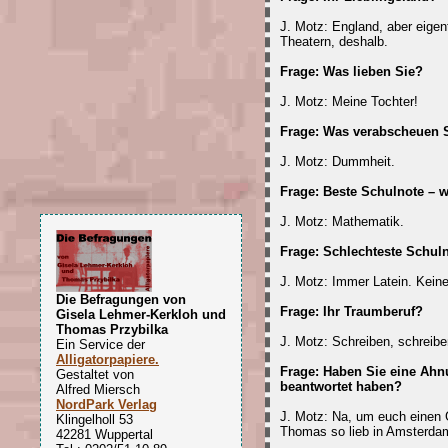
J. Motz: England, aber eigen
Theatern, deshalb.
Frage: Was lieben Sie?
J. Motz: Meine Tochter!
Frage: Was verabscheuen 
J. Motz: Dummheit.
Frage: Beste Schulnote – 
J. Motz: Mathematik.
Frage: Schlechteste Schul
J. Motz: Immer Latein. Keine
Die Befragungen von
Frage: Ihr Traumberuf?
Gisela Lehmer-Kerkloh und
Thomas Przybilka
J. Motz: Schreiben, schreibe
Ein Service der
Alligatorpapiere.
Frage: Haben Sie eine Ah
Gestaltet von
beantwortet haben?
Alfred Miersch
NordPark Verlag
J. Motz: Na, um euch einen G
Klingelholl 53
Thomas so lieb in Amsterda
42281 Wuppertal