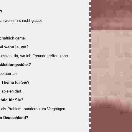
k?
ch wenn ihrs nicht glaubt
chaftlich gerne.
nd wenn ja, wo?
 essen, da, wo ich Freunde treffen kann.
gskleidungsstück?
eratur an.
in Thema für Sie?
 spielen darf.
htig für Sie?
ht als Problem, sondern zum Vergnügen.
 in Deutschland?