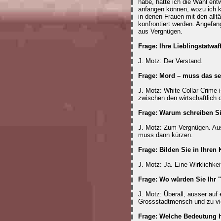
habe, hätte ich die Wahl ent
anfangen können, wozu ich ke
in denen Frauen mit den allt
konfrontiert werden. Angefan
aus Vergnügen.
Frage: Ihre Lieblingstatwaf
J. Motz: Der Verstand.
Frage: Mord – muss das se
J. Motz: White Collar Crime 
zwischen den wirtschaftlich
Frage: Warum schreiben S
J. Motz: Zum Vergnügen. Aus
muss dann kürzen.
Frage: Bilden Sie in Ihre
J. Motz: Ja. Eine Wirklichkei
Frage: Wo würden Sie Ihr 
J. Motz: Überall, ausser auf 
Grossstadtmensch und zu viel
Frage: Welche Bedeutung h