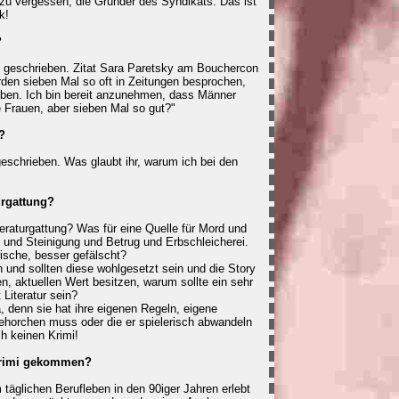
t zu vergessen, die Gründer des Syndikats. Das ist
k!
?
 geschrieben. Zitat Sara Paretsky am Bouchercon
den sieben Mal so oft in Zeitungen besprochen,
eiben. Ich bin bereit anzunehmen, dass Männer
e Frauen, aber sieben Mal so gut?"
?
eschrieben. Was glaubt ihr, warum ich bei den
urgattung?
iteraturgattung? Was für eine Quelle für Mord und
 und Steinigung und Betrug und Erbschleicherei.
ische, besser gefälscht?
 und sollten diese wohlgesetzt sein und die Story
en, aktuellen Wert besitzen, warum sollte ein sehr
 Literatur sein?
, denn sie hat ihre eigenen Regeln, eigene
ehorchen muss oder die er spielerisch abwandeln
h keinen Krimi!
Krimi gekommen?
 täglichen Berufleben in den 90iger Jahren erlebt